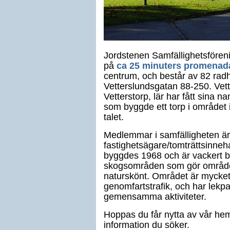
Jordstenen Samfällighetsföreni
på
ca 25 minuters promenad
centrum, och består av 82 rad
Vetterslundsgatan 88-250. Vett
Vetterstorp, lär har fått sina n
som byggde ett torp i området i
talet.
Medlemmar i samfälligheten är
fastighetsägare/tomträttsinne
byggdes 1968 och är vackert b
skogsområden som gör område
naturskönt. Området är mycket 
genomfartstrafik, och har lekp
gemensamma aktiviteter.
Hoppas du får nytta av vår hem
information du söker.